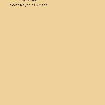
Scott Reynolds Nelson
Como Perder Uma
Breve História
Eleição
Mundial da Esquerda
Luís Paixão Martins
Shlomo Sand