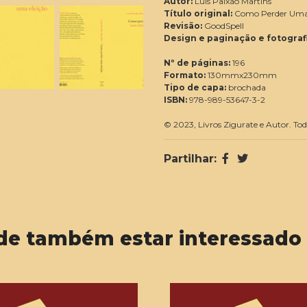
Autor:
Luís Paixão Martins
Título original:
Como Perder Uma 
Revisão:
GoodSpell
Design e paginação e fotografi
Nº de páginas:
196
Formato:
130mmx230mm
Tipo de capa:
brochada
ISBN:
978-989-53647-3-2
© 2023, Livros Zigurate e Autor. Todo
Partilhar:
de também estar interessado