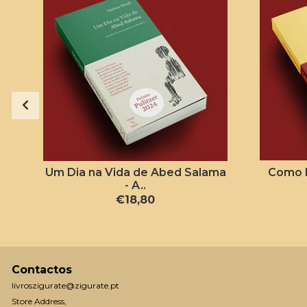
Um Dia na Vida de Abed Salama
Como 
- A..
€18,80
Contactos
livroszigurate@zigurate.pt
Store Address,