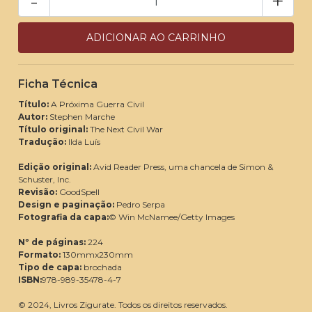
-
+
Ficha Técnica
Título:
A Próxima Guerra Civil
Autor:
Stephen Marche
Título original:
The Next Civil War
Tradução:
Ilda Luís
Edição original:
Avid Reader Press, uma chancela de Simon &
Schuster, Inc.
Revisão:
GoodSpell
Design e paginação:
Pedro Serpa
Fotografia da capa:
© Win McNamee/Getty Images
Nº de páginas:
224
Formato:
130mmx230mm
Tipo de capa:
brochada
ISBN:
978-989-35478-4-7
© 2024, Livros Zigurate. Todos os direitos reservados.