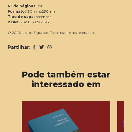
Nº de páginas:
328
Formato:
130mmx230mm
Tipo de capa:
brochada
ISBN:
978‑989‑9216‑51‑8
© 2026, Livros Zigurate. Todos os direitos reservados.
Partilhar:
Pode também estar
interessado em