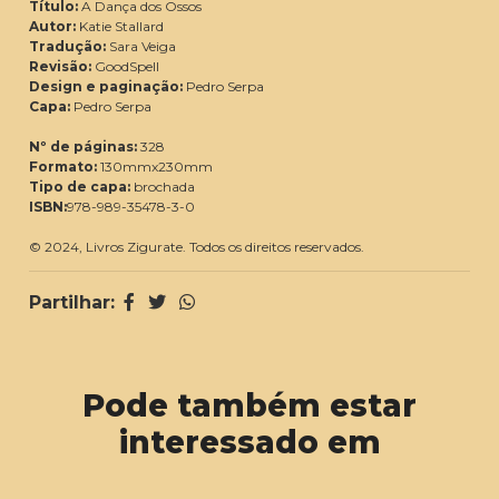
Título:
A Dança dos Ossos
Autor:
Katie Stallard
Tradução:
Sara Veiga
Revisão:
GoodSpell
Design e paginação:
Pedro Serpa
Capa:
Pedro Serpa
Nº de páginas:
328
Formato:
130mmx230mm
Tipo de capa:
brochada
ISBN:
978-989-35478-3-0
© 2024, Livros Zigurate. Todos os direitos reservados.
Partilhar:
Pode também estar
interessado em