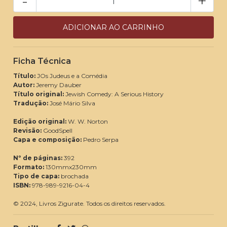
-
+
Ficha Técnica
Título:
JOs Judeus e a Comédia
Autor:
Jeremy Dauber
Título original:
Jewish Comedy: A Serious History
Tradução:
José Mário Silva
Edição original:
W. W. Norton
Revisão:
GoodSpell
Capa e composição:
Pedro Serpa
Nº de páginas:
392
Formato:
130mmx230mm
Tipo de capa:
brochada
ISBN:
978-989-9216-04-4
© 2024, Livros Zigurate. Todos os direitos reservados.