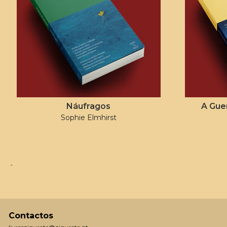
Náufragos
A Gue
Sophie Elmhirst
´
Contactos